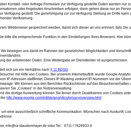
über Kontakt- oder Anfrage-Formulare zur Verfügung gestellte Daten werden nur
mationen oder Angeboten Anschreiben erfolgen, dann gehen diese nur an Personen,
zur Verfügung gestellt. Die genehmigung zur zur Verfügung Stellung an Dritte kan
chender Verifizierung.
hrem Webbrowser gespeichert werden, damit sich dieser an uns erinnert, falls Si
ie bitte die entsprechende Funktion in den Einstellungen Ihres Browsers. Hier kön
Wir bewegen uns damit im Rahmen der gesetzlichen Möglichkeiten und Vorschrift
nverständnis.
ng der anfallenden Daten. Eine Weitergabe an Dienstleister ist ausgeschlossen.
elt sich um ein Verhältnis nach
§ 11 BDSG
.
Besucher mit Hilfe von Cookies. Bei unserem Internetauftritt wurde Google Analyti
ng von IP-Adressen stattfindet. Dieses IP-Masking verkürzt IP-Nummern vor der Üb
Homepage. Wir können aus den Berichten Rückschlüsse auf das Besucherverhalten 
vieren Sie „Cookies“ in der Nutzerverwaltung.
nd die dortige Auswertung können Sie ferner durch Deaktivieren von Cookies unte
nter
http://www.google.com/intl/de/analytics/privacyoverview.html
wir um eine ausschließlich schriftliche Kommunikation. Wünschen nach Auskunft, L
Adresse.
er, info@ra-staudenmayer.de oder Tel.: 0711 / 7826933-0