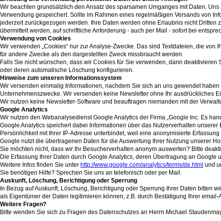
Wir beachten grundsätzlich den Ansatz des sparsamen Umganges mit Daten. Uns 
Verwendung gespeichert. Sollte im Rahmen eines regelmäßigen Versands von Infor
jederzeit zurückgezogen werden. Ihre Daten werden ohne Erlaubnis nicht Dritten 
übermittelt werden, auf schriftliche Anforderung - auch per Mail - sofort bei entspre
Verwendung von Cookies
Wir verwenden „Cookies“ nur zur Analyse-Zwecke. Das sind Textdateien, die von I
für andere Zwecke als den dargestellten Zweck missbraucht werden.
Falls Sie nicht wünschen, dass wir Cookies für Sie verwenden, dann deaktivieren S
oder deren automatische Löschung konfigurieren.
Hinweise zum unseren Informationssystem
Wir versenden einmalig Informationen, nachdem Sie sich an uns gewendet haben 
Unternehmenszwecke. Wir versenden keine Newsletter ohne Ihr ausdrückliches Ei
Wir nutzen keine Newsletter-Software und beauftragen niemanden mit der Verwaltu
Google Analytics
Wir nutzen den Webanalysedienst Google Analytics der Firma „Google Inc. Es hand
Google Analytics speichert dabei Informationen über das Nutzerverhalten unserer 
Persönlichkeit mit Ihrer IP-Adresse unterbindet, weil eine anonymisierte Erfassu
Google nutzt die übertragenen Daten für die Auswertung Ihrer Nutzung unserer 
Sie möchten nicht, dass wir Ihr Besucherverhalten anonym auswerten? Bitte deakti
Die Erfassung Ihrer Daten durch Google Analytics, deren Übertragung an Google u
Weitere Infos finden Sie unter
http://www.google.com/analytics/terms/de.html
und u
Sie benötigen Hilfe? Sprechen Sie uns an telefonisch oder per Mail.
Auskunft, Löschung, Berichtigung oder Sperrung
In Bezug auf Auskunft, Löschung, Berichtigung oder Sperrung Ihrer Daten bitten 
als Eigentümer der Daten legitimieren können, z.B. durch Bestätigung Ihrer email-
Weitere Fragen?
Bitte wenden Sie sich zu Fragen des Datenschutzes an Herrn Michael Staudenmay