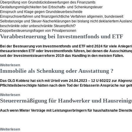
Überprüfung von Grundstücksbewertungen des Finanzamts
Gestaltungsmöglichkeiten bei Erbschafts- und Schenkungsteuer
Einspruch und Klage gegen Grundsteuerbescheide
Einspruchsverfahren und finanzgerichtliche Verfahren allgemein, bundesweit
Selbstanzeige und Steuer-Nacherklärungen bei bislang nicht deklariertem Ausla
beschränkte oder unbeschränkte Steuerpflicht?
Doppelbesteuerungsfragen von Privatpersonen
Vorabbesteuerung bei Investmentfonds und ETF
Bei der Besteuerung von Investmentfonds und ETF wird 2024 für viele Anleger
thesaurierenden ETF oder Investmentfonds führen, bei denen die Ausschüttu
seit der Investmentsteuerreform 2019 das Handling in den meisten Fällen.
Weiterlesen
Immobilie als Schenkung oder Ausstattung ?
Das OLG Koblenz hat sich mit Urteil vom 24.04.2023 – 12 U 602/22 zur Abgren
Pflichtteilsberechtigte hätten nach dem Tod der Erblasserin Ansprüche nur ge
Weiterlesen
Steuerermäßigung für Handwerker und Hausreinigu
Auch wenn Mieter Verträge mit Leistungserbringern für haushaltsnahe Diens
Weiterlesen