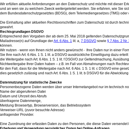
Wir erfüllen aktuelle Anforderungen an den Datenschutz und möchte mit dieser E
und an wen sie zu welchem Zweck weitergeleitet werden. Sie erfahren, wie Sie si
dem Bundesdatenschutzgesetztes (BDSG), dem Telemediengesetzes (TMG) oder der 
Die Einhaltung aller aktuellen Rechtsvorschriften zum Datenschutz ist durch techn
gewahrt.
Rechtsgrundlagen DSGVO
Entsprechend den Vorgaben der ab dem 25. Mai 2018 geltenden Datenschutzgrundv
Mailadresse(n) auf Grundlage der
Art. 6 Abs. 1
lit. a,
7 DSGVO
sowie
§ 7 Abs. 2 Nr. 
können.
Wir nutzen - wenn von Ihnen nicht anders gewünscht - Ihre Daten nur in einer F
Sie Ihre nach Art. 6 Abs. 1 S. 1 lit. a DSGVO ausdrückliche Einwilligung dazu ertei
die Weitergabe nach Art. 6 Abs. 1 S. 1 lit. f DSGVO zur Geltendmachung, Ausübun
Nichtweitergabe Ihrer Daten haben – z.B. im Fall von Abmahnungen nach Rechteve
für den Fall, dass für die Weitergabe nach Art. 6 Abs. 1 S. 1 lit. c DSGVO eine ges
dies gesetzlich zulässig und nach Art. 6 Abs. 1 S. 1 lit. b DSGVO für die Abwicklung
Datennutzung für statistische Zwecke
Personenbezogene Daten werden über unser Internetangebot nur im technisch 
Name der abgerufenen Datei
Datum und Uhrzeit des Abrufs
übertragene Datenmenge,
Meldung Browsertyp, Browserversion, das Betriebssystem
Verweiser-URL (zuvor besuchte Adresse)
anfragender Provider.
Eine Zuordnung der erfassten Daten zu den Personen, die diese Daten versendet 
Erhebung und Verwendung persönlicher Daten bei Online-Anfragen