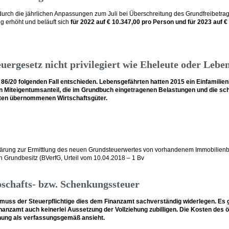
 durch die jährlichen Anpassungen zum Juli bei Überschreitung des Grundfreibetra
 erhöht und beläuft sich
für 2022 auf € 10.347,00 pro Person und für 2023 auf €
rgesetz nicht privilegiert wie Eheleute oder Lebe
 86/20 folgenden Fall entschieden. Lebensgefährten hatten 2015 ein Einfamilie
iteigentumsanteil, die im Grundbuch eingetragenen Belastungen und die schuld
lten übernommenen Wirtschaftsgüter.
ärung zur Ermittlung des neuen Grundsteuerwertes von vorhandenem Immobilienbe
Grundbesitz (BVerfG, Urteil vom 10.04.2018 – 1 Bv
chafts- bzw. Schenkungssteuer
muss der Steuerpflichtige dies dem Finanzamt sachverständig widerlegen. Es ge
anzamt auch keinerlei Aussetzung der Vollziehung zubilligen. Die Kosten des ö
chung als verfassungsgemäß ansieht.