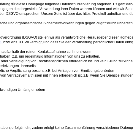
rklärung für diese Homepage folgende Datenschutzerklärung abgeben. Es geht dab
ch gegen die dargestellte Verwendung Ihrer Daten wehren können und wie wir Sie 
DSGVO entsprechen. Unsere Seite ist über das https-Protokoll aufrufbar und üb
ische und organisatorische Sicherheitsvorkehrungen gegen Zugriff durch unberechti
erordnung (DSGVO) stellen wir als verantwortliche Herausgeber dieser Homepage 
3
, bzw. Abs. 3 UWG erfolgt, und dass Sie der Verarbeitung persönlicher Daten en
orm außerhalb der reinen Kontaktaufnahme zu Ihnen, wenn
lt haben, z.B. um regelmäßig Informationen von uns zu erhalten.
g oder Verteidigung von Rechtsansprüchen erforderlich ist und kein Grund zur An
rletzungen Ihrerseits.
etzliche Verpflichtung besteht, z.B. bei Anfragen von Ermittlungsbehörden
 von Vertragsverhältnissen mit Ihnen erforderlich ist, z.B. wenn Sie Dienstleistungen
notwendigen Umfang erhoben
haben, erfolgt nicht, zudem erfolgt keine Zusammenführung verschiedener Datenqu