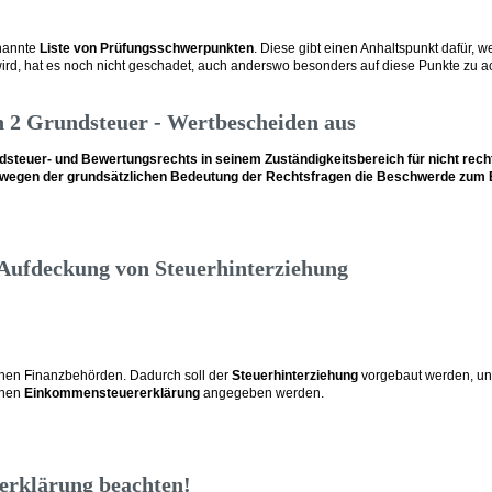
enannte
Liste von Prüfungsschwerpunkten
. Diese gibt einen Anhaltspunkt dafür,
wird, hat es noch nicht geschadet, auch anderswo besonders auf diese Punkte zu a
on 2 Grundsteuer - Wertbescheiden aus
dsteuer- und Bewertungsrechts in seinem Zuständigkeitsbereich für nicht rec
ere wegen der grundsätzlichen Bedeutung der Rechtsfragen die Beschwerde zum
 Aufdeckung von Steuerhinterziehung
hen Finanzbehörden. Dadurch soll der
Steuerhinterziehung
vorgebaut werden, und
chen
Einkommensteuererklärung
angegeben werden.
rerklärung beachten!