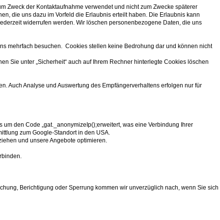
 zum Zweck der Kontaktaufnahme verwendet und nicht zum Zwecke späterer
 die uns dazu im Vorfeld die Erlaubnis erteilt haben. Die Erlaubnis kann
n jederzeit widerrufen werden. Wir löschen personenbezogene Daten, die uns
e uns mehrfach besuchen. Cookies stellen keine Bedrohung dar und können nicht
nen Sie unter „Sicherheit“ auch auf Ihrem Rechner hinterlegte Cookies löschen
en. Auch Analyse und Auswertung des Empfängerverhaltens erfolgen nur für
cs um den Code „gat._anonymizeIp();erweitert, was eine Verbindung Ihrer
ermittlung zum Google-Standort in den USA.
ziehen und unsere Angebote optimieren.
rbinden.
öschung, Berichtigung oder Sperrung kommen wir unverzüglich nach, wenn Sie sich