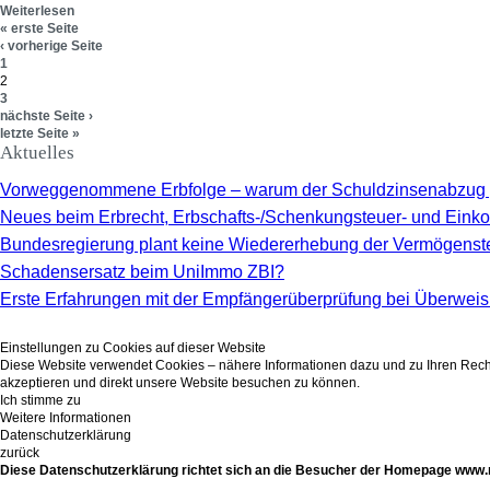
Weiterlesen
« erste Seite
‹ vorherige Seite
1
2
3
nächste Seite ›
letzte Seite »
Aktuelles
Vorweggenommene Erbfolge – warum der Schuldzinsenabzug 
Neues beim Erbrecht, Erbschafts-/Schenkungsteuer- und Ein
Bundesregierung plant keine Wiedererhebung der Vermögenst
Schadensersatz beim UniImmo ZBI?
Erste Erfahrungen mit der Empfängerüberprüfung bei Überwei
Einstellungen zu Cookies auf dieser Website
Diese Website verwendet Cookies – nähere Informationen dazu und zu Ihren Rechten
akzeptieren und direkt unsere Website besuchen zu können.
Ich stimme zu
Weitere Informationen
Datenschutzerklärung
zurück
Diese Datenschutzerklärung richtet sich an die Besucher der Homepage www