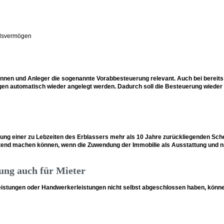
ndsvermögen
innen und Anleger die sogenannte Vorabbesteuerung relevant. Auch bei bereit
ngen automatisch wieder angelegt werden. Dadurch soll die Besteuerung wied
zung einer zu Lebzeiten des Erblassers mehr als 10 Jahre zurückliegenden Sc
ltend machen können, wenn die Zuwendung der Immobilie als Ausstattung und ni
ng auch für Mieter
tleistungen oder Handwerkerleistungen nicht selbst abgeschlossen haben, kö