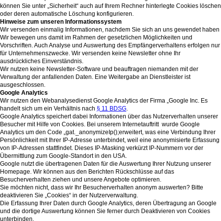
können Sie unter „Sicherheit“ auch auf Ihrem Rechner hinterlegte Cookies löschen
oder deren automatische Löschung konfigurieren.
Hinweise zum unseren Informationssystem
Wir versenden einmalig Informationen, nachdem Sie sich an uns gewendet haben
Wir bewegen uns damit im Rahmen der gesetzlichen Möglichkeiten und
Vorschriften. Auch Analyse und Auswertung des Empfängerverhaltens erfolgen nur
für Unternehmenszwecke. Wir versenden keine Newsletter ohne Ihr
ausdrückliches Einverständnis.
Wir nutzen keine Newsletter-Software und beauftragen niemanden mit der
Verwaltung der anfallenden Daten. Eine Weitergabe an Dienstleister ist
ausgeschlossen.
Google Analytics
Wir nutzen den Webanalysedienst Google Analytics der Firma „Google Inc. Es
handelt sich um ein Verhältnis nach
§ 11 BDSG
.
Google Analytics speichert dabei Informationen über das Nutzerverhalten unserer
Besucher mit Hilfe von Cookies. Bei unserem Internetauftritt wurde Google
Analytics um den Code „gat._anonymizeIp();erweitert, was eine Verbindung Ihrer
Persönlichkeit mit Ihrer IP-Adresse unterbindet, weil eine anonymisierte Erfassung
von IP-Adressen stattfindet. Dieses IP-Masking verkürzt IP-Nummern vor der
Übermittlung zum Google-Standort in den USA.
Google nutzt die übertragenen Daten für die Auswertung Ihrer Nutzung unserer
Homepage. Wir können aus den Berichten Rückschlüsse auf das
Besucherverhalten ziehen und unsere Angebote optimieren.
Sie möchten nicht, dass wir Ihr Besucherverhalten anonym auswerten? Bitte
deaktivieren Sie „Cookies“ in der Nutzerverwaltung.
Die Erfassung Ihrer Daten durch Google Analytics, deren Übertragung an Google
und die dortige Auswertung können Sie ferner durch Deaktivieren von Cookies
unterbinden.