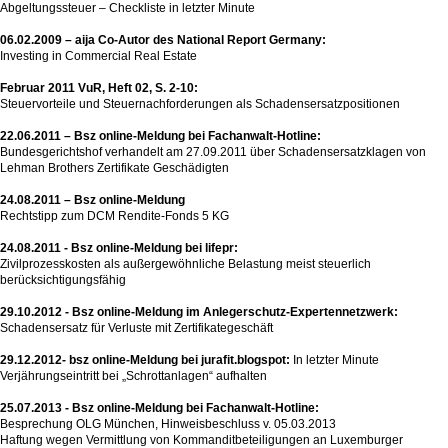
Abgeltungssteuer – Checkliste in letzter Minute
06.02.2009 – aija Co-Autor des National Report Germany:
Investing in Commercial Real Estate
Februar 2011 VuR, Heft 02, S. 2-10:
Steuervorteile und Steuernachforderungen als Schadensersatzpositionen
22.06.2011 –
Bsz online-Meldung bei Fachanwalt-Hotline:
Bundesgerichtshof verhandelt am 27.09.2011 über Schadensersatzklagen von
Lehman Brothers Zertifikate Geschädigten
24.08.2011 –
Bsz
online-Meldung
Rechtstipp zum DCM Rendite-Fonds 5 KG
24.08.2011 - Bsz online-Meldung bei lifepr:
Zivilprozesskosten als außergewöhnliche Belastung meist steuerlich
berücksichtigungsfähig
29.10.2012 - Bsz online-Meldung im Anlegerschutz-Expertennetzwerk:
Schadensersatz für Verluste mit Zertifikategeschäft
29.12.2012- bsz online-Meldung bei jurafit.blogspot:
In letzter Minute
Verjährungseintritt bei „Schrottanlagen“ aufhalten
25.07.2013 - Bsz online-Meldung bei Fachanwalt-Hotline:
Besprechung OLG München, Hinweisbeschluss v. 05.03.2013
Haftung wegen Vermittlung von Kommanditbeteiligungen an Luxemburger