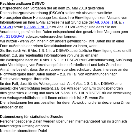
Rechtsgrundlagen DSGVO
Entsprechend den Vorgaben der ab dem 25. Mai 2018 geltenden
Datenschutzgrundverordnung (DSGVO) stellen wir als verantwortliche
Herausgeber dieser Homepage fest, dass Ihre Einwilligungen zum Versand von
Informationen an Ihrer E-Mailadresse(n) auf Grundlage der
Art. 6 Abs. 1
lit. a,
7
DSGVO
sowie
§ 7 Abs. 2 Nr. 3
, bzw. Abs. 3 UWG erfolgt, und dass Sie der
Verarbeitung persönlicher Daten entsprechend den gesetzlichen Vorgaben gem.
Art. 21 DSGVO
jederzeit widersprechen können.
Wir nutzen - wenn von Ihnen nicht anders gewünscht - Ihre Daten nur in einer
Form außerhalb der reinen Kontaktaufnahme zu Ihnen, wenn
Sie Ihre nach Art. 6 Abs. 1 S. 1 lit. a DSGVO ausdrückliche Einwilligung dazu erteilt
haben, z.B. um regelmäßig Informationen von uns zu erhalten.
die Weitergabe nach Art. 6 Abs. 1 S. 1 lit. f DSGVO zur Geltendmachung, Ausübung
oder Verteidigung von Rechtsansprüchen erforderlich ist und kein Grund zur
Annahme besteht, dass Sie ein überwiegendes schutzwürdiges Interesse an der
Nichtweitergabe Ihrer Daten haben – z.B. im Fall von Abmahnungen nach
Rechteverletzungen Ihrerseits.
für den Fall, dass für die Weitergabe nach Art. 6 Abs. 1 S. 1 lit. c DSGVO eine
gesetzliche Verpflichtung besteht, z.B. bei Anfragen von Ermittlungsbehörden
dies gesetzlich zulässig und nach Art. 6 Abs. 1 S. 1 lit. b DSGVO für die Abwicklung
von Vertragsverhältnissen mit Ihnen erforderlich ist, z.B. wenn Sie
Dienstleistungen bei uns bestellen, für deren Abwicklung die Einbeziehung Dritter
erforderlich ist
Datennutzung für statistische Zwecke
Personenbezogene Daten werden über unser Internetangebot nur im technisch
notwendigen Umfang erhoben
Name der abgerufenen Datei