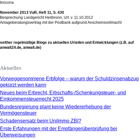
Inncona
November 2013 VuR, Heft 11, S. 430
Besprechung Landgericht Heilbronn, Urt. v. 11.10.2012
Anlageberatungsvertrag mit der Postbank aufgrund Anscheinsvollmacht
seither regelmäßige Blogs zu aktuellen Urteilen und Entwicklungen (z.B. auf
anwalt24.de, anwalt.de)
Aktuelles
Vorweggenommene Erbfolge – warum der Schuldzinsenabzug
gekürzt werden kann
Neues beim Erbrecht, Erbschafts-/Schenkungsteuer- und
Einkommensteuerrecht 2025
Bundesregierung plant keine Wiedererhebung der
Vermögensteuer
Schadensersatz beim UniImmo ZBI?
Erste Erfahrungen mit der Empfängerüberprüfung bei
Überweisungen