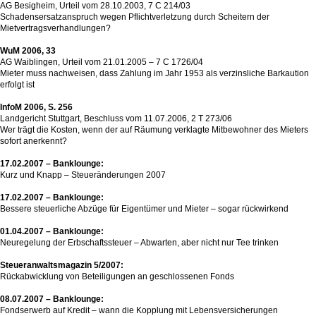
AG Besigheim, Urteil vom 28.10.2003, 7 C 214/03
Schadensersatzanspruch wegen Pflichtverletzung durch Scheitern der
Mietvertragsverhandlungen?
WuM 2006, 33
AG Waiblingen, Urteil vom 21.01.2005 – 7 C 1726/04
Mieter muss nachweisen, dass Zahlung im Jahr 1953 als verzinsliche Barkaution
erfolgt ist
InfoM 2006, S. 256
Landgericht Stuttgart, Beschluss vom 11.07.2006, 2 T 273/06
Wer trägt die Kosten, wenn der auf Räumung verklagte Mitbewohner des Mieters
sofort anerkennt?
17.02.2007 – Banklounge:
Kurz und Knapp – Steueränderungen 2007
17.02.2007 – Banklounge:
Bessere steuerliche Abzüge für Eigentümer und Mieter – sogar rückwirkend
01.04.2007 – Banklounge:
Neuregelung der Erbschaftssteuer – Abwarten, aber nicht nur Tee trinken
Steueranwaltsmagazin 5/2007:
Rückabwicklung von Beteiligungen an geschlossenen Fonds
08.07.2007 – Banklounge:
Fondserwerb auf Kredit – wann die Kopplung mit Lebensversicherungen