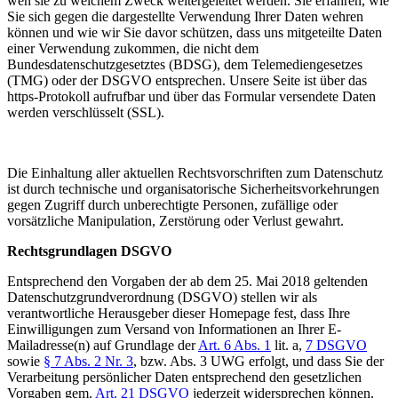
wen sie zu welchem Zweck weitergeleitet werden. Sie erfahren, wie
Sie sich gegen die dargestellte Verwendung Ihrer Daten wehren
können und wie wir Sie davor schützen, dass uns mitgeteilte Daten
einer Verwendung zukommen, die nicht dem
Bundesdatenschutzgesetztes (BDSG), dem Telemediengesetzes
(TMG) oder der DSGVO entsprechen. Unsere Seite ist über das
https-Protokoll aufrufbar und über das Formular versendete Daten
werden verschlüsselt (SSL).
Die Einhaltung aller aktuellen Rechtsvorschriften zum Datenschutz
ist durch technische und organisatorische Sicherheitsvorkehrungen
gegen Zugriff durch unberechtigte Personen, zufällige oder
vorsätzliche Manipulation, Zerstörung oder Verlust gewahrt.
Rechtsgrundlagen DSGVO
Entsprechend den Vorgaben der ab dem 25. Mai 2018 geltenden
Datenschutzgrundverordnung (DSGVO) stellen wir als
verantwortliche Herausgeber dieser Homepage fest, dass Ihre
Einwilligungen zum Versand von Informationen an Ihrer E-
Mailadresse(n) auf Grundlage der
Art. 6 Abs. 1
lit. a,
7 DSGVO
sowie
§ 7 Abs. 2 Nr. 3
, bzw. Abs. 3 UWG erfolgt, und dass Sie der
Verarbeitung persönlicher Daten entsprechend den gesetzlichen
Vorgaben gem.
Art. 21 DSGVO
jederzeit widersprechen können.