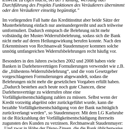
Durchführung des Projekts Funktionen des Veräußerers übernimmt
oder den Veräußerer einseitig begünstigt.”
Im vorliegenden Fall hatte das Kreditinstitut aber beide Sätze der
Musterbelehrung einfach nur aneinandergereiht und auch teilweise
umformuliert. Dadurch entsprach die Belehrung nicht mehr
vollständig der Muster-Widerrufsbelehrung, sodass sich die Bank
nicht mehr auf deren Heilungswirkung berufen konnte. Nach den
Erkenntnissen von Rechtsanwalt Staudenmayer kommen solche
unnötig umfangreichen Widerrufsbelehrungen recht häufig vor.
Besonders in den Jahren zwischen 2002 und 2008 haben viele
Banken in Darlehensverträgen Formulierungen verwendet wie z.B.
die „frühestens-Widerrufsbelehrung“, und die vom Gesetzgeber
vorgeschlagenen Formulierungen abgewandelt, sodass die
Belehrungen nicht mehr die gesetzlichen Vorgaben erfüllt haben.
„Dadurch bestehen auch heute noch gute Chancen, diese
Darlehensverträge zu widerrufen ohne eine
Vorfälligkeitsentschädigung zahlen zu müssen. Selbst wenn der
Kredit vorzeitig abgelöst oder zurückgeführt wurde, kann die
bezahlte Vorfälligkeitsentschädigung von der Bank nachträglich
zurückverlangt werden“, so Staudenmayer. Mit dem LG Karlsruhe
ist die Rückzahlung der Vorfälligkeitsentschädigung ihrerseits
zugunsten des Kunden zu verzinsen. Rechtsanwalt Staudenmayer:
„Und zwar in Höhe der Dispo-Zinsen, die die Bank üblicherweise