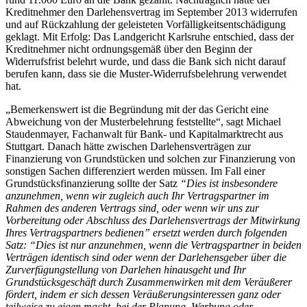
Kreditnehmer den Darlehensvertrag im September 2013 widerrufen
und auf Rückzahlung der geleisteten Vorfälligkeitsentschädigung
geklagt. Mit Erfolg: Das Landgericht Karlsruhe entschied, dass der
Kreditnehmer nicht ordnungsgemäß über den Beginn der
Widerrufsfrist belehrt wurde, und dass die Bank sich nicht darauf
berufen kann, dass sie die Muster-Widerrufsbelehrung verwendet
hat.
„Bemerkenswert ist die Begründung mit der das Gericht eine
Abweichung von der Musterbelehrung feststellte“, sagt Michael
Staudenmayer, Fachanwalt für Bank- und Kapitalmarktrecht aus
Stuttgart. Danach hätte zwischen Darlehensverträgen zur
Finanzierung von Grundstücken und solchen zur Finanzierung von
sonstigen Sachen differenziert werden müssen. Im Fall einer
Grundstücksfinanzierung sollte der Satz
“Dies ist insbesondere
anzunehmen, wenn wir zugleich auch Ihr Vertragspartner im
Rahmen des anderen Vertrags sind, oder wenn wir uns zur
Vorbereitung oder Abschluss des Darlehensvertrags der Mitwirkung
Ihres Vertragspartners bedienen” ersetzt werden durch folgenden
Satz: “Dies ist nur anzunehmen, wenn die Vertragspartner in beiden
Verträgen identisch sind oder wenn der Darlehensgeber über die
Zurverfügungstellung von Darlehen hinausgeht und Ihr
Grundstücksgeschäft durch Zusammenwirken mit dem Veräußerer
fördert, indem er sich dessen Veräußerungsinteressen ganz oder
teilweise zu eigen macht, bei der Planung, Werbung oder