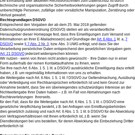
Die Einhaltung aller aktuellen Rechtsvorschriften zum Datenschutz ist durch
technische und organisatorische Sicherheitsvorkehrungen gegen Zugriff durch
unberechtigte Personen, zufällige oder vorsätzliche Manipulation, Zerstörung oder
Verlust gewahrt.
Rechtsgrundlagen DSGVO
Entsprechend den Vorgaben der ab dem 25. Mai 2018 geltenden
Datenschutzgrundverordnung (DSGVO) stellen wir als verantwortliche
Herausgeber dieser Homepage fest, dass Ihre Einwilligungen zum Versand von
Informationen an Ihrer E-Mailadresse(n) auf Grundlage der
Art. 6 Abs. 1
lit. a,
7
DSGVO
sowie
§ 7 Abs. 2 Nr. 3
, bzw. Abs. 3 UWG erfolgt, und dass Sie der
Verarbeitung persönlicher Daten entsprechend den gesetzlichen Vorgaben gem.
Art. 21 DSGVO
jederzeit widersprechen können.
Wir nutzen - wenn von Ihnen nicht anders gewünscht - Ihre Daten nur in einer
Form außerhalb der reinen Kontaktaufnahme zu Ihnen, wenn
Sie Ihre nach Art. 6 Abs. 1 S. 1 lit. a DSGVO ausdrückliche Einwilligung dazu erteilt
haben, z.B. um regelmäßig Informationen von uns zu erhalten.
die Weitergabe nach Art. 6 Abs. 1 S. 1 lit. f DSGVO zur Geltendmachung, Ausübung
oder Verteidigung von Rechtsansprüchen erforderlich ist und kein Grund zur
Annahme besteht, dass Sie ein überwiegendes schutzwürdiges Interesse an der
Nichtweitergabe Ihrer Daten haben – z.B. im Fall von Abmahnungen nach
Rechteverletzungen Ihrerseits.
für den Fall, dass für die Weitergabe nach Art. 6 Abs. 1 S. 1 lit. c DSGVO eine
gesetzliche Verpflichtung besteht, z.B. bei Anfragen von Ermittlungsbehörden
dies gesetzlich zulässig und nach Art. 6 Abs. 1 S. 1 lit. b DSGVO für die Abwicklung
von Vertragsverhältnissen mit Ihnen erforderlich ist, z.B. wenn Sie
Dienstleistungen bei uns bestellen, für deren Abwicklung die Einbeziehung Dritter
erforderlich ist