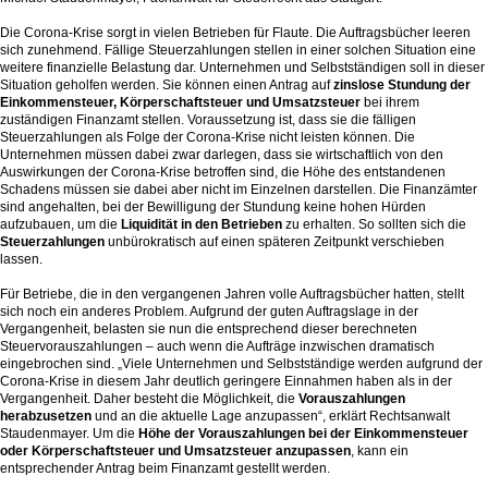
Die Corona-Krise sorgt in vielen Betrieben für Flaute. Die Auftragsbücher leeren
sich zunehmend. Fällige Steuerzahlungen stellen in einer solchen Situation eine
weitere finanzielle Belastung dar. Unternehmen und Selbstständigen soll in dieser
Situation geholfen werden. Sie können einen Antrag auf
zinslose Stundung der
Einkommensteuer, Körperschaftsteuer und Umsatzsteuer
bei ihrem
zuständigen Finanzamt stellen. Voraussetzung ist, dass sie die fälligen
Steuerzahlungen als Folge der Corona-Krise nicht leisten können. Die
Unternehmen müssen dabei zwar darlegen, dass sie wirtschaftlich von den
Auswirkungen der Corona-Krise betroffen sind, die Höhe des entstandenen
Schadens müssen sie dabei aber nicht im Einzelnen darstellen. Die Finanzämter
sind angehalten, bei der Bewilligung der Stundung keine hohen Hürden
aufzubauen, um die
Liquidität in den Betrieben
zu erhalten. So sollten sich die
Steuerzahlungen
unbürokratisch auf einen späteren Zeitpunkt verschieben
lassen.
Für Betriebe, die in den vergangenen Jahren volle Auftragsbücher hatten, stellt
sich noch ein anderes Problem. Aufgrund der guten Auftragslage in der
Vergangenheit, belasten sie nun die entsprechend dieser berechneten
Steuervorauszahlungen – auch wenn die Aufträge inzwischen dramatisch
eingebrochen sind. „Viele Unternehmen und Selbstständige werden aufgrund der
Corona-Krise in diesem Jahr deutlich geringere Einnahmen haben als in der
Vergangenheit. Daher besteht die Möglichkeit, die
Vorauszahlungen
herabzusetzen
und an die aktuelle Lage anzupassen“, erklärt Rechtsanwalt
Staudenmayer. Um die
Höhe der Vorauszahlungen bei der Einkommensteuer
oder Körperschaftsteuer und Umsatzsteuer anzupassen
, kann ein
entsprechender Antrag beim Finanzamt gestellt werden.