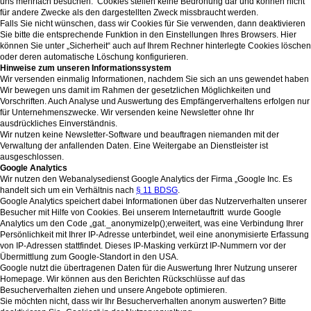
uns mehrfach besuchen. Cookies stellen keine Bedrohung dar und können nicht
für andere Zwecke als den dargestellten Zweck missbraucht werden.
Falls Sie nicht wünschen, dass wir Cookies für Sie verwenden, dann deaktivieren
Sie bitte die entsprechende Funktion in den Einstellungen Ihres Browsers. Hier
können Sie unter „Sicherheit“ auch auf Ihrem Rechner hinterlegte Cookies löschen
oder deren automatische Löschung konfigurieren.
Hinweise zum unseren Informationssystem
Wir versenden einmalig Informationen, nachdem Sie sich an uns gewendet haben
Wir bewegen uns damit im Rahmen der gesetzlichen Möglichkeiten und
Vorschriften. Auch Analyse und Auswertung des Empfängerverhaltens erfolgen nur
für Unternehmenszwecke. Wir versenden keine Newsletter ohne Ihr
ausdrückliches Einverständnis.
Wir nutzen keine Newsletter-Software und beauftragen niemanden mit der
Verwaltung der anfallenden Daten. Eine Weitergabe an Dienstleister ist
ausgeschlossen.
Google Analytics
Wir nutzen den Webanalysedienst Google Analytics der Firma „Google Inc. Es
handelt sich um ein Verhältnis nach
§ 11 BDSG
.
Google Analytics speichert dabei Informationen über das Nutzerverhalten unserer
Besucher mit Hilfe von Cookies. Bei unserem Internetauftritt wurde Google
Analytics um den Code „gat._anonymizeIp();erweitert, was eine Verbindung Ihrer
Persönlichkeit mit Ihrer IP-Adresse unterbindet, weil eine anonymisierte Erfassung
von IP-Adressen stattfindet. Dieses IP-Masking verkürzt IP-Nummern vor der
Übermittlung zum Google-Standort in den USA.
Google nutzt die übertragenen Daten für die Auswertung Ihrer Nutzung unserer
Homepage. Wir können aus den Berichten Rückschlüsse auf das
Besucherverhalten ziehen und unsere Angebote optimieren.
Sie möchten nicht, dass wir Ihr Besucherverhalten anonym auswerten? Bitte