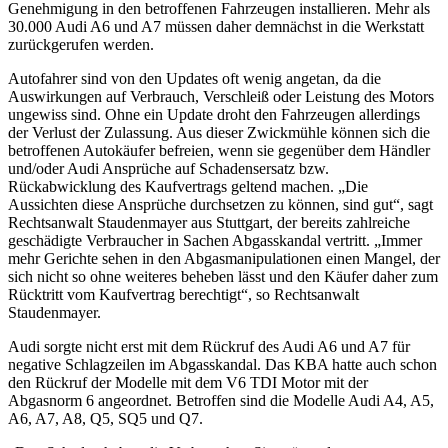
Genehmigung in den betroffenen Fahrzeugen installieren. Mehr als
30.000 Audi A6 und A7 müssen daher demnächst in die Werkstatt
zurückgerufen werden.
Autofahrer sind von den Updates oft wenig angetan, da die
Auswirkungen auf Verbrauch, Verschleiß oder Leistung des Motors
ungewiss sind. Ohne ein Update droht den Fahrzeugen allerdings
der Verlust der Zulassung. Aus dieser Zwickmühle können sich die
betroffenen Autokäufer befreien, wenn sie gegenüber dem Händler
und/oder Audi Ansprüche auf Schadensersatz bzw.
Rückabwicklung des Kaufvertrags geltend machen. „Die
Aussichten diese Ansprüche durchsetzen zu können, sind gut“, sagt
Rechtsanwalt Staudenmayer aus Stuttgart, der bereits zahlreiche
geschädigte Verbraucher in Sachen Abgasskandal vertritt. „Immer
mehr Gerichte sehen in den Abgasmanipulationen einen Mangel, der
sich nicht so ohne weiteres beheben lässt und den Käufer daher zum
Rücktritt vom Kaufvertrag berechtigt“, so Rechtsanwalt
Staudenmayer.
Audi sorgte nicht erst mit dem Rückruf des Audi A6 und A7 für
negative Schlagzeilen im Abgasskandal. Das KBA hatte auch schon
den Rückruf der Modelle mit dem V6 TDI Motor mit der
Abgasnorm 6 angeordnet. Betroffen sind die Modelle Audi A4, A5,
A6, A7, A8, Q5, SQ5 und Q7.