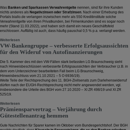
Was
Banken und Sparkassen
Verwahrentgelte
nennen, sind für ihre Kunden
nichts anderes als
Negativzinsen oder Strafzinsen
. Nach einer Erhebung des
Portals biallo.de verlangen inzwischen mehr als 550 Kreditinstitute solche
Verwahrentgelte von ihren Privatkunden, bei Firmenkunden sind es sogar noch
mehr (Stand 11.03.2022), und haben sich damit ein neues Geschäftsfeld
erschlossen. Auffällig ist auch, dass häufig pauschal 0,5 % p.a. verlangt werden.
Weiterlesen
VW-Bankengruppe – verbesserte Erfolgsaussichten
für den Wideruf von Autofinanzierungen
Die 5. Kammer des mit den VW-Fällen stark befassten LG Braunschweig sieht
nach Hinweisbeschlüssen verbesserte Erfolgsaussichten der Verbraucher (z.B. in
dem vom Unterzeichner bearbeiteten Fall beim LG Braunschweig,
Hinweisbeschluss vom 21.10.2021 – 5 O 6936/19).
Weite Teile der Rechtsprechung des 11. BGH-Zivilsenats zum Darlehenswiderruf
dürfen nach der EUGH-Rechtsprechung nicht mehr angewendet werden, vgl.
insbesondere die Urteile des BGH vom 27.10.2020 – XI ZR 498/19 und XI ZR
525/19.
Weiterlesen
Prämiensparvertrag – Verjährung durch
Gütestellenantrag hemmen
Gute Nachrichten für Sparer kamen im Oktober vom Bundesgerichtshof. Der BGH