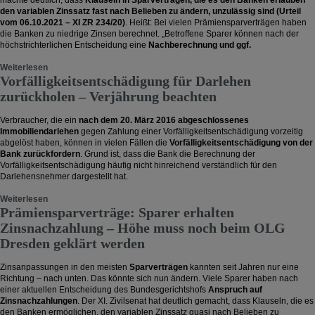
machte deutlich, dass
Klauseln in Sparverträgen, die es den Banken erlauben
den variablen Zinssatz fast nach Belieben zu ändern, unzulässig sind (Urteil
vom 06.10.2021 – XI ZR 234/20)
. Heißt: Bei vielen Prämiensparverträgen haben
die Banken zu niedrige Zinsen berechnet. „Betroffene Sparer können nach der
höchstrichterlichen Entscheidung eine
Nachberechnung und ggf.
Weiterlesen
Vorfälligkeitsentschädigung für Darlehen
zurückholen – Verjährung beachten
Verbraucher, die ein
nach dem 20. März 2016 abgeschlossenes
Immobiliendarlehen
gegen Zahlung einer Vorfälligkeitsentschädigung vorzeitig
abgelöst haben, können in vielen Fällen die
Vorfälligkeitsentschädigung von der
Bank zurückfordern
. Grund ist, dass die Bank die Berechnung der
Vorfälligkeitsentschädigung häufig nicht hinreichend verständlich für den
Darlehensnehmer dargestellt hat.
Weiterlesen
Prämiensparverträge: Sparer erhalten
Zinsnachzahlung – Höhe muss noch beim OLG
Dresden geklärt werden
Zinsanpassungen in den meisten
Sparverträgen
kannten seit Jahren nur eine
Richtung – nach unten. Das könnte sich nun ändern. Viele Sparer haben nach
einer aktuellen Entscheidung des Bundesgerichtshofs
Anspruch auf
Zinsnachzahlungen
. Der XI. Zivilsenat hat deutlich gemacht, dass Klauseln, die es
den Banken ermöglichen, den variablen Zinssatz quasi nach Belieben zu