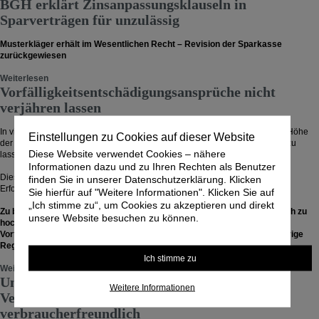
BGH erklärt Zinsanpassungsklauseln in
Sparverträgen für unzulässig
Musterkläger erhält im Wesentlichen Recht – Revision der Sparkasse
zurückgewiesen
Weiterlesen
Vorfälligkeitsentschädigungsansprüche nicht
verjähren lassen
In vielen Fällen lohnt es sich, wie bereits an anderer Stelle ausgeführt, die Höhe
Einstellungen zu Cookies auf dieser Website
der von Banken berechneten Vorfälligkeitsentschädigungen nachrechnen zu
Diese Website verwendet Cookies – nähere
lassen.
Informationen dazu und zu Ihren Rechten als Benutzer
Dies kann durch einen Sachverständigen auf Anfrage ggf. auf
finden Sie in unserer Datenschutzerklärung. Klicken
Erfolgsbeteiligungsbasis nachgerechnet werden.
Sie hierfür auf "Weitere Informationen". Klicken Sie auf
„Ich stimme zu“, um Cookies zu akzeptieren und direkt
Zu beachten ist, dass am 31.12.2022 die Erstattungsansprüche bezüglich zu
unsere Website besuchen zu können.
hoch berechneter und dem Kunden bereits belasteter
Vorfälligkeitsentschädigungen aus dem Jahr 2019 verjähren wird (3-jährige
Regelverjährung).
Ich stimme zu
Weiterlesen
Unzulässigkeit von Negativzinsen bzw.
Weitere Informationen
Verwahrentgelten – Gerichte urteilen
verbraucherfreundlich