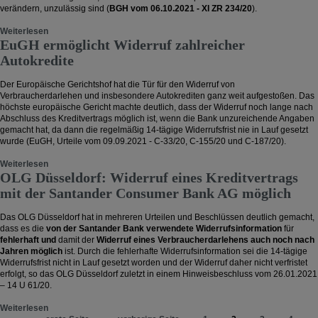
verändern, unzulässig sind (
BGH vom 06.10.2021 - XI ZR 234/20
).
Weiterlesen
EuGH ermöglicht Widerruf zahlreicher
Autokredite
Der Europäische Gerichtshof hat die Tür für den Widerruf von
Verbraucherdarlehen und insbesondere Autokrediten ganz weit aufgestoßen. Das
höchste europäische Gericht machte deutlich, dass der Widerruf noch lange nach
Abschluss des Kreditvertrags möglich ist, wenn die Bank unzureichende Angaben
gemacht hat, da dann die regelmäßig 14-tägige Widerrufsfrist nie in Lauf gesetzt
wurde (EuGH, Urteile vom 09.09.2021 - C-33/20, C-155/20 und C-187/20).
Weiterlesen
OLG Düsseldorf: Widerruf eines Kreditvertrags
mit der Santander Consumer Bank AG möglich
Das OLG Düsseldorf hat in mehreren Urteilen und Beschlüssen deutlich gemacht,
dass es die
von der Santander Bank verwendete Widerrufsinformation
für
fehlerhaft und
damit der
Widerruf eines Verbraucherdarlehens auch noch nach
Jahren möglich
ist. Durch die fehlerhafte Widerrufsinformation sei die 14-tägige
Widerrufsfrist nicht in Lauf gesetzt worden und der Widerruf daher nicht verfristet
erfolgt, so das OLG Düsseldorf zuletzt in einem Hinweisbeschluss vom 26.01.2021
– 14 U 61/20.
Weiterlesen