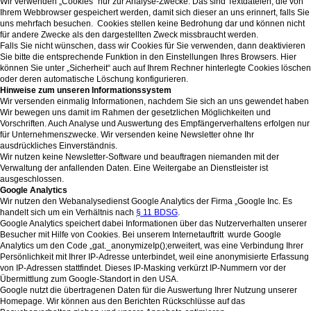
Wir verwenden „Cookies“ nur zur Analyse-Zwecke. Das sind Textdateien, die von
Ihrem Webbrowser gespeichert werden, damit sich dieser an uns erinnert, falls Sie
uns mehrfach besuchen. Cookies stellen keine Bedrohung dar und können nicht
für andere Zwecke als den dargestellten Zweck missbraucht werden.
Falls Sie nicht wünschen, dass wir Cookies für Sie verwenden, dann deaktivieren
Sie bitte die entsprechende Funktion in den Einstellungen Ihres Browsers. Hier
können Sie unter „Sicherheit“ auch auf Ihrem Rechner hinterlegte Cookies löschen
oder deren automatische Löschung konfigurieren.
Hinweise zum unseren Informationssystem
Wir versenden einmalig Informationen, nachdem Sie sich an uns gewendet haben
Wir bewegen uns damit im Rahmen der gesetzlichen Möglichkeiten und
Vorschriften. Auch Analyse und Auswertung des Empfängerverhaltens erfolgen nur
für Unternehmenszwecke. Wir versenden keine Newsletter ohne Ihr
ausdrückliches Einverständnis.
Wir nutzen keine Newsletter-Software und beauftragen niemanden mit der
Verwaltung der anfallenden Daten. Eine Weitergabe an Dienstleister ist
ausgeschlossen.
Google Analytics
Wir nutzen den Webanalysedienst Google Analytics der Firma „Google Inc. Es
handelt sich um ein Verhältnis nach
§ 11 BDSG
.
Google Analytics speichert dabei Informationen über das Nutzerverhalten unserer
Besucher mit Hilfe von Cookies. Bei unserem Internetauftritt wurde Google
Analytics um den Code „gat._anonymizeIp();erweitert, was eine Verbindung Ihrer
Persönlichkeit mit Ihrer IP-Adresse unterbindet, weil eine anonymisierte Erfassung
von IP-Adressen stattfindet. Dieses IP-Masking verkürzt IP-Nummern vor der
Übermittlung zum Google-Standort in den USA.
Google nutzt die übertragenen Daten für die Auswertung Ihrer Nutzung unserer
Homepage. Wir können aus den Berichten Rückschlüsse auf das