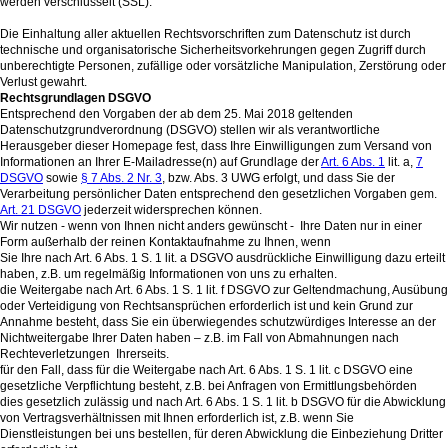
werden verschlüsselt (SSL).
Die Einhaltung aller aktuellen Rechtsvorschriften zum Datenschutz ist durch
technische und organisatorische Sicherheitsvorkehrungen gegen Zugriff durch
unberechtigte Personen, zufällige oder vorsätzliche Manipulation, Zerstörung oder
Verlust gewahrt.
Rechtsgrundlagen DSGVO
Entsprechend den Vorgaben der ab dem 25. Mai 2018 geltenden
Datenschutzgrundverordnung (DSGVO) stellen wir als verantwortliche
Herausgeber dieser Homepage fest, dass Ihre Einwilligungen zum Versand von
Informationen an Ihrer E-Mailadresse(n) auf Grundlage der
Art. 6 Abs. 1
lit. a,
7
DSGVO
sowie
§ 7 Abs. 2 Nr. 3
, bzw. Abs. 3 UWG erfolgt, und dass Sie der
Verarbeitung persönlicher Daten entsprechend den gesetzlichen Vorgaben gem.
Art. 21 DSGVO
jederzeit widersprechen können.
Wir nutzen - wenn von Ihnen nicht anders gewünscht - Ihre Daten nur in einer
Form außerhalb der reinen Kontaktaufnahme zu Ihnen, wenn
Sie Ihre nach Art. 6 Abs. 1 S. 1 lit. a DSGVO ausdrückliche Einwilligung dazu erteilt
haben, z.B. um regelmäßig Informationen von uns zu erhalten.
die Weitergabe nach Art. 6 Abs. 1 S. 1 lit. f DSGVO zur Geltendmachung, Ausübung
oder Verteidigung von Rechtsansprüchen erforderlich ist und kein Grund zur
Annahme besteht, dass Sie ein überwiegendes schutzwürdiges Interesse an der
Nichtweitergabe Ihrer Daten haben – z.B. im Fall von Abmahnungen nach
Rechteverletzungen Ihrerseits.
für den Fall, dass für die Weitergabe nach Art. 6 Abs. 1 S. 1 lit. c DSGVO eine
gesetzliche Verpflichtung besteht, z.B. bei Anfragen von Ermittlungsbehörden
dies gesetzlich zulässig und nach Art. 6 Abs. 1 S. 1 lit. b DSGVO für die Abwicklung
von Vertragsverhältnissen mit Ihnen erforderlich ist, z.B. wenn Sie
Dienstleistungen bei uns bestellen, für deren Abwicklung die Einbeziehung Dritter