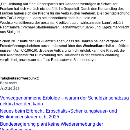
„Die Hoffnung auf eine Zinsersparnis bei Darlehensverträgen in Schweizer
Franken hat sich vielfach nicht erfüllt. Im Gegenteil: Durch den Kursanstieg des
Franken haben sich die Kredite für die Verbraucher verteuert. Die Rechtsprechung
des EuGH zeigt nun, dass bei missbräuchlichen Klauseln zur
Wechselkursdifferenz der gesamte Kreditvertrag unwirksam sein kann“, erklärt
Rechtsanwalt Michael Staudenmayer, Fachanwalt für Bank- und Kapitalmarktrecht
aus Stuttgart.
Schon 2017 hatte der EuGH entschieden, dass die Banken bei der Vergabe von
Fremdwährungsdarlehen auch umfassend über das
Wechselkursrisiko
aufklären
müssen (Az.: C-186/16). „Ist diese Aufklärung nicht erfolgt, kann die Klausel, die
den Kreditnehmer zur Rückzahlung des Darlehens in der fremden Währung
verpflichtet, unwirksam sein“, so Rechtsanwalt Staudenmayer.
Tätigkeitsschwerpunkt:
Bankrecht
Aktuelles
Vorweggenommene Erbfolge – warum der Schuldzinsenabzug
gekürzt werden kann
Neues beim Erbrecht, Erbschafts-/Schenkungsteuer- und
Einkommensteuerrecht 2025
Bundesregierung plant keine Wiedererhebung der
Vermögensteuer