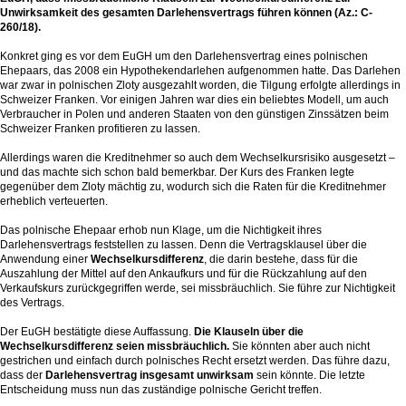
Unwirksamkeit des gesamten Darlehensvertrags führen können (Az.: C-
260/18).
Konkret ging es vor dem EuGH um den Darlehensvertrag eines polnischen
Ehepaars, das 2008 ein Hypothekendarlehen aufgenommen hatte. Das Darlehen
war zwar in polnischen Zloty ausgezahlt worden, die Tilgung erfolgte allerdings in
Schweizer Franken. Vor einigen Jahren war dies ein beliebtes Modell, um auch
Verbraucher in Polen und anderen Staaten von den günstigen Zinssätzen beim
Schweizer Franken profitieren zu lassen.
Allerdings waren die Kreditnehmer so auch dem Wechselkursrisiko ausgesetzt –
und das machte sich schon bald bemerkbar. Der Kurs des Franken legte
gegenüber dem Zloty mächtig zu, wodurch sich die Raten für die Kreditnehmer
erheblich verteuerten.
Das polnische Ehepaar erhob nun Klage, um die Nichtigkeit ihres
Darlehensvertrags feststellen zu lassen. Denn die Vertragsklausel über die
Anwendung einer
Wechselkursdifferenz
, die darin bestehe, dass für die
Auszahlung der Mittel auf den Ankaufkurs und für die Rückzahlung auf den
Verkaufskurs zurückgegriffen werde, sei missbräuchlich. Sie führe zur Nichtigkeit
des Vertrags.
Der EuGH bestätigte diese Auffassung.
Die Klauseln über die
Wechselkursdifferenz seien missbräuchlich.
Sie könnten aber auch nicht
gestrichen und einfach durch polnisches Recht ersetzt werden. Das führe dazu,
dass der
Darlehensvertrag insgesamt unwirksam
sein könnte. Die letzte
Entscheidung muss nun das zuständige polnische Gericht treffen.