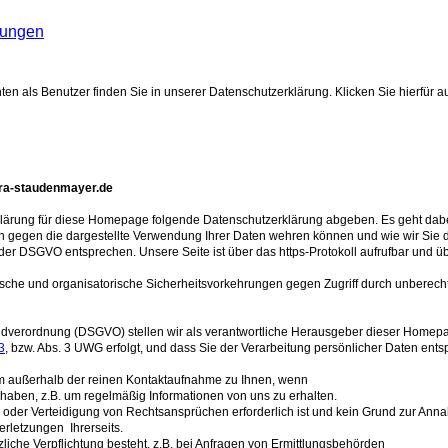
sungen
 als Benutzer finden Sie in unserer Datenschutzerklärung. Klicken Sie hierfür auf
.ra-staudenmayer.de
rklärung für diese Homepage folgende Datenschutzerklärung abgeben. Es geht dab
ch gegen die dargestellte Verwendung Ihrer Daten wehren können und wie wir Sie 
DSGVO entsprechen. Unsere Seite ist über das https-Protokoll aufrufbar und üb
ische und organisatorische Sicherheitsvorkehrungen gegen Zugriff durch unberechti
erordnung (DSGVO) stellen wir als verantwortliche Herausgeber dieser Homepage 
3
, bzw. Abs. 3 UWG erfolgt, und dass Sie der Verarbeitung persönlicher Daten en
orm außerhalb der reinen Kontaktaufnahme zu Ihnen, wenn
lt haben, z.B. um regelmäßig Informationen von uns zu erhalten.
g oder Verteidigung von Rechtsansprüchen erforderlich ist und kein Grund zur An
rletzungen Ihrerseits.
etzliche Verpflichtung besteht, z.B. bei Anfragen von Ermittlungsbehörden