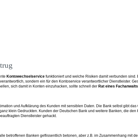
trug
nnte
Kontowechselservice
funktioniert und welche Risiken damit verbunden sind
 verantwortlich, sondern ein für den Kontoservice verantwortlicher Dienstleister. 
len, sich damit in Konten einzuhacken, sollte schnell der
Rat eines Fachanwalts
imation und Aufklärung des Kunden mit sensiblen Daten. Die Bank selbst gibt das G
ls im ganz klein Gedruckten. Kunden der Deutschen Bank und weitere Banken, die 
uftragten Dienstleister gehackt.
e alle betroffenen Banken geflissentlich betonen, aber z.B. im Zusammenhang mit