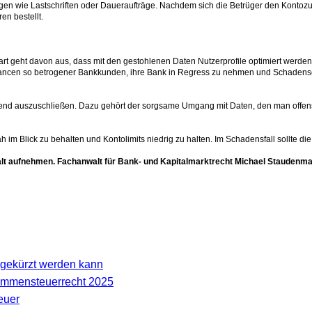
en wie Lastschriften oder Daueraufträge. Nachdem sich die Betrüger den Kontozu
n bestellt.
art geht davon aus, dass mit den gestohlenen Daten Nutzerprofile optimiert werde
Chancen so betrogener Bankkunden, ihre Bank in Regress zu nehmen und Schadense
nd auszuschließen. Dazu gehört der sorgsame Umgang mit Daten, den man offensich
im Blick zu behalten und Kontolimits niedrig zu halten. Im Schadensfall sollte 
lt aufnehmen. Fachanwalt für Bank- und Kapitalmarktrecht Michael Staudenmayer
gekürzt werden kann
kommensteuerrecht 2025
euer