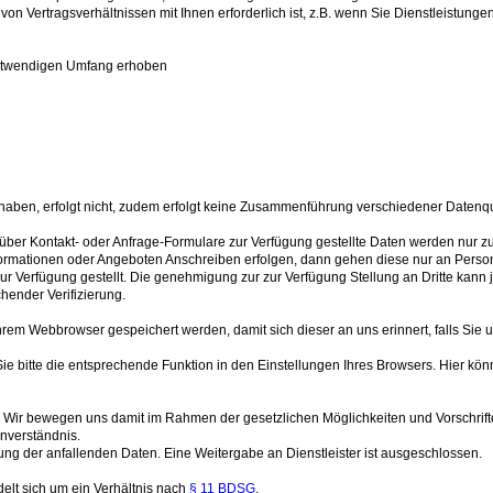
 von Vertragsverhältnissen mit Ihnen erforderlich ist, z.B. wenn Sie Dienstleistungen
notwendigen Umfang erhoben
haben, erfolgt nicht, zudem erfolgt keine Zusammenführung verschiedener Datenqu
über Kontakt- oder Anfrage-Formulare zur Verfügung gestellte Daten werden nur
mationen oder Angeboten Anschreiben erfolgen, dann gehen diese nur an Personen,
zur Verfügung gestellt. Die genehmigung zur zur Verfügung Stellung an Dritte kan
chender Verifizierung.
hrem Webbrowser gespeichert werden, damit sich dieser an uns erinnert, falls Si
ie bitte die entsprechende Funktion in den Einstellungen Ihres Browsers. Hier kön
Wir bewegen uns damit im Rahmen der gesetzlichen Möglichkeiten und Vorschrift
nverständnis.
ng der anfallenden Daten. Eine Weitergabe an Dienstleister ist ausgeschlossen.
elt sich um ein Verhältnis nach
§ 11 BDSG
.