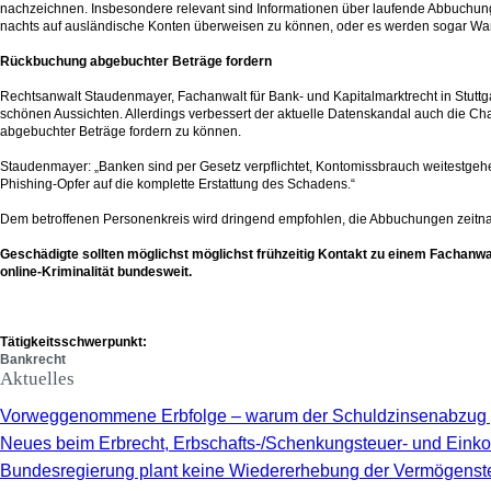
nachzeichnen. Insbesondere relevant sind Informationen über laufende Abbuchung
nachts auf ausländische Konten überweisen zu können, oder es werden sogar Ware
Rückbuchung abgebuchter Beträge fordern
Rechtsanwalt Staudenmayer, Fachanwalt für Bank- und Kapitalmarktrecht in Stuttg
schönen Aussichten. Allerdings verbessert der aktuelle Datenskandal auch die 
abgebuchter Beträge fordern zu können.
Staudenmayer: „Banken sind per Gesetz verpflichtet, Kontomissbrauch weitestgehe
Phishing-Opfer auf die komplette Erstattung des Schadens.“
Dem betroffenen Personenkreis wird dringend empfohlen, die Abbuchungen zeitnah 
Geschädigte sollten möglichst möglichst frühzeitig Kontakt zu einem Fachanwa
online-Kriminalität bundesweit.
Tätigkeitsschwerpunkt:
Bankrecht
Aktuelles
Vorweggenommene Erbfolge – warum der Schuldzinsenabzug 
Neues beim Erbrecht, Erbschafts-/Schenkungsteuer- und Ein
Bundesregierung plant keine Wiedererhebung der Vermögenst