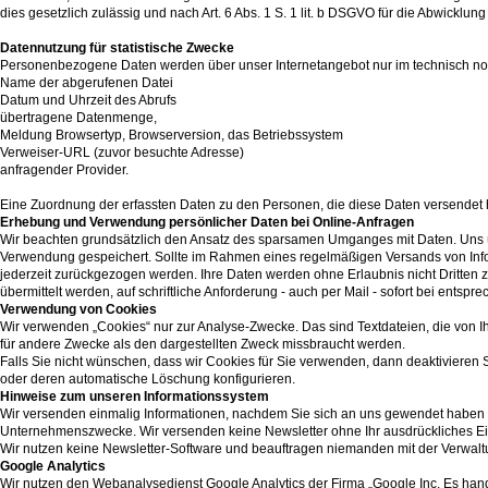
dies gesetzlich zulässig und nach Art. 6 Abs. 1 S. 1 lit. b DSGVO für die Abwicklung
Datennutzung für statistische Zwecke
Personenbezogene Daten werden über unser Internetangebot nur im technisch 
Name der abgerufenen Datei
Datum und Uhrzeit des Abrufs
übertragene Datenmenge,
Meldung Browsertyp, Browserversion, das Betriebssystem
Verweiser-URL (zuvor besuchte Adresse)
anfragender Provider.
Eine Zuordnung der erfassten Daten zu den Personen, die diese Daten versendet 
Erhebung und Verwendung persönlicher Daten bei Online-Anfragen
Wir beachten grundsätzlich den Ansatz des sparsamen Umganges mit Daten. Uns 
Verwendung gespeichert. Sollte im Rahmen eines regelmäßigen Versands von Infor
jederzeit zurückgezogen werden. Ihre Daten werden ohne Erlaubnis nicht Dritten 
übermittelt werden, auf schriftliche Anforderung - auch per Mail - sofort bei entspre
Verwendung von Cookies
Wir verwenden „Cookies“ nur zur Analyse-Zwecke. Das sind Textdateien, die von I
für andere Zwecke als den dargestellten Zweck missbraucht werden.
Falls Sie nicht wünschen, dass wir Cookies für Sie verwenden, dann deaktivieren S
oder deren automatische Löschung konfigurieren.
Hinweise zum unseren Informationssystem
Wir versenden einmalig Informationen, nachdem Sie sich an uns gewendet haben 
Unternehmenszwecke. Wir versenden keine Newsletter ohne Ihr ausdrückliches Ei
Wir nutzen keine Newsletter-Software und beauftragen niemanden mit der Verwaltu
Google Analytics
Wir nutzen den Webanalysedienst Google Analytics der Firma „Google Inc. Es hand