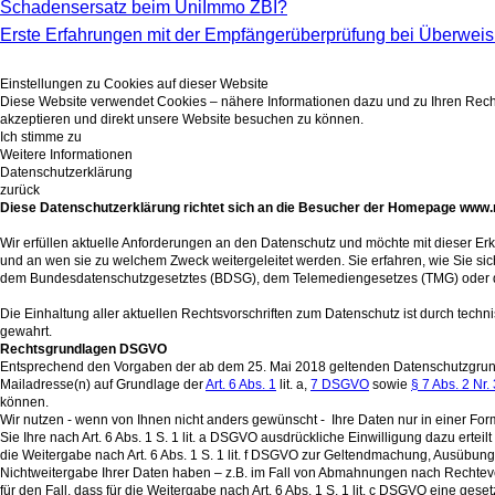
Schadensersatz beim UniImmo ZBI?
Erste Erfahrungen mit der Empfängerüberprüfung bei Überwei
Einstellungen zu Cookies auf dieser Website
Diese Website verwendet Cookies – nähere Informationen dazu und zu Ihren Rechten
akzeptieren und direkt unsere Website besuchen zu können.
Ich stimme zu
Weitere Informationen
Datenschutzerklärung
zurück
Diese Datenschutzerklärung richtet sich an die Besucher der Homepage www
Wir erfüllen aktuelle Anforderungen an den Datenschutz und möchte mit dieser E
und an wen sie zu welchem Zweck weitergeleitet werden. Sie erfahren, wie Sie si
dem Bundesdatenschutzgesetztes (BDSG), dem Telemediengesetzes (TMG) oder der 
Die Einhaltung aller aktuellen Rechtsvorschriften zum Datenschutz ist durch techn
gewahrt.
Rechtsgrundlagen DSGVO
Entsprechend den Vorgaben der ab dem 25. Mai 2018 geltenden Datenschutzgrundv
Mailadresse(n) auf Grundlage der
Art. 6 Abs. 1
lit. a,
7 DSGVO
sowie
§ 7 Abs. 2 Nr. 
können.
Wir nutzen - wenn von Ihnen nicht anders gewünscht - Ihre Daten nur in einer F
Sie Ihre nach Art. 6 Abs. 1 S. 1 lit. a DSGVO ausdrückliche Einwilligung dazu ertei
die Weitergabe nach Art. 6 Abs. 1 S. 1 lit. f DSGVO zur Geltendmachung, Ausübun
Nichtweitergabe Ihrer Daten haben – z.B. im Fall von Abmahnungen nach Rechteve
für den Fall, dass für die Weitergabe nach Art. 6 Abs. 1 S. 1 lit. c DSGVO eine ges