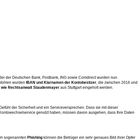
. Bei der Deutschen Bank, Postbank, ING sowie Comdirect wurden nun
Gestohlen wurden
IBAN und Klarnamen der Kontobesitzer
, die zwischen 2016 und
 wie
Rechtsanwalt Staudenmayer
aus Stuttgart eingeholt werden.
efühl der Sicherheit und ein Serviceversprechen. Dass sie mit dieser
den Kontowechselservice genutzt haben, müssen davon ausgehen, dass Ihre Daten
 dem sogenannten
Phishing
können die Betrüger ein sehr genaues Bild ihrer Opfer