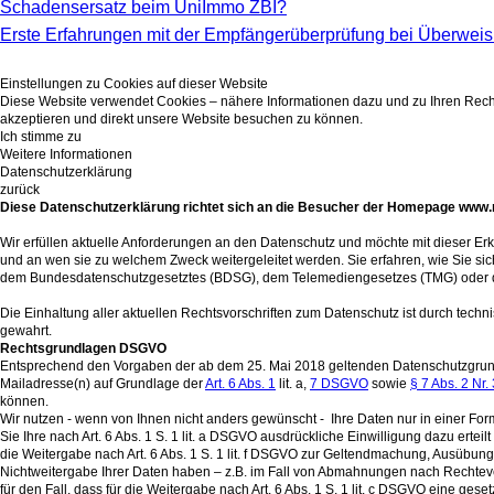
Schadensersatz beim UniImmo ZBI?
Erste Erfahrungen mit der Empfängerüberprüfung bei Überwei
Einstellungen zu Cookies auf dieser Website
Diese Website verwendet Cookies – nähere Informationen dazu und zu Ihren Rechten
akzeptieren und direkt unsere Website besuchen zu können.
Ich stimme zu
Weitere Informationen
Datenschutzerklärung
zurück
Diese Datenschutzerklärung richtet sich an die Besucher der Homepage www
Wir erfüllen aktuelle Anforderungen an den Datenschutz und möchte mit dieser E
und an wen sie zu welchem Zweck weitergeleitet werden. Sie erfahren, wie Sie si
dem Bundesdatenschutzgesetztes (BDSG), dem Telemediengesetzes (TMG) oder der 
Die Einhaltung aller aktuellen Rechtsvorschriften zum Datenschutz ist durch techn
gewahrt.
Rechtsgrundlagen DSGVO
Entsprechend den Vorgaben der ab dem 25. Mai 2018 geltenden Datenschutzgrundv
Mailadresse(n) auf Grundlage der
Art. 6 Abs. 1
lit. a,
7 DSGVO
sowie
§ 7 Abs. 2 Nr. 
können.
Wir nutzen - wenn von Ihnen nicht anders gewünscht - Ihre Daten nur in einer F
Sie Ihre nach Art. 6 Abs. 1 S. 1 lit. a DSGVO ausdrückliche Einwilligung dazu ertei
die Weitergabe nach Art. 6 Abs. 1 S. 1 lit. f DSGVO zur Geltendmachung, Ausübun
Nichtweitergabe Ihrer Daten haben – z.B. im Fall von Abmahnungen nach Rechteve
für den Fall, dass für die Weitergabe nach Art. 6 Abs. 1 S. 1 lit. c DSGVO eine ges