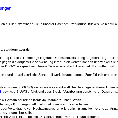
sungen
 als Benutzer finden Sie in unserer Datenschutzerklärung. Klicken Sie hierfür auf
.ra-staudenmayer.de
rklärung für diese Homepage folgende Datenschutzerklärung abgeben. Es geht dab
ch gegen die dargestellte Verwendung Ihrer Daten wehren können und wie wir Sie 
DSGVO entsprechen. Unsere Seite ist über das https-Protokoll aufrufbar und üb
ische und organisatorische Sicherheitsvorkehrungen gegen Zugriff durch unberechti
erordnung (DSGVO) stellen wir als verantwortliche Herausgeber dieser Homepage 
3
, bzw. Abs. 3 UWG erfolgt, und dass Sie der Verarbeitung persönlicher Daten en
orm außerhalb der reinen Kontaktaufnahme zu Ihnen, wenn
lt haben, z.B. um regelmäßig Informationen von uns zu erhalten.
g oder Verteidigung von Rechtsansprüchen erforderlich ist und kein Grund zur An
rletzungen Ihrerseits.
etzliche Verpflichtung besteht, z.B. bei Anfragen von Ermittlungsbehörden