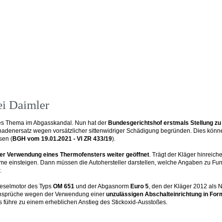
i Daimler
rtes Thema im Abgasskandal. Nun hat der
Bundesgerichtshof erstmals Stellung z
hadenersatz wegen vorsätzlicher sittenwidriger Schädigung begründen. Dies kön
sen (
BGH vom 19.01.2021 - VI ZR 433/19
).
r Verwendung eines Thermofensters weiter geöffnet
. Trägt der Kläger hinreich
ahme einsteigen. Dann müssen die Autohersteller darstellen, welche Angaben zu 
.
eselmotor des Typs
OM 651
und der Abgasnorm
Euro 5
, den der Kläger 2012 als 
zansprüche wegen der Verwendung einer
unzulässigen Abschalteinrichtung in For
s führe zu einem erheblichen Anstieg des Stickoxid-Ausstoßes.