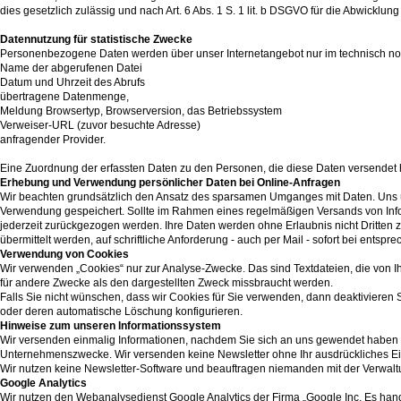
dies gesetzlich zulässig und nach Art. 6 Abs. 1 S. 1 lit. b DSGVO für die Abwicklung
Datennutzung für statistische Zwecke
Personenbezogene Daten werden über unser Internetangebot nur im technisch 
Name der abgerufenen Datei
Datum und Uhrzeit des Abrufs
übertragene Datenmenge,
Meldung Browsertyp, Browserversion, das Betriebssystem
Verweiser-URL (zuvor besuchte Adresse)
anfragender Provider.
Eine Zuordnung der erfassten Daten zu den Personen, die diese Daten versendet 
Erhebung und Verwendung persönlicher Daten bei Online-Anfragen
Wir beachten grundsätzlich den Ansatz des sparsamen Umganges mit Daten. Uns 
Verwendung gespeichert. Sollte im Rahmen eines regelmäßigen Versands von Infor
jederzeit zurückgezogen werden. Ihre Daten werden ohne Erlaubnis nicht Dritten 
übermittelt werden, auf schriftliche Anforderung - auch per Mail - sofort bei entspre
Verwendung von Cookies
Wir verwenden „Cookies“ nur zur Analyse-Zwecke. Das sind Textdateien, die von I
für andere Zwecke als den dargestellten Zweck missbraucht werden.
Falls Sie nicht wünschen, dass wir Cookies für Sie verwenden, dann deaktivieren S
oder deren automatische Löschung konfigurieren.
Hinweise zum unseren Informationssystem
Wir versenden einmalig Informationen, nachdem Sie sich an uns gewendet haben 
Unternehmenszwecke. Wir versenden keine Newsletter ohne Ihr ausdrückliches Ei
Wir nutzen keine Newsletter-Software und beauftragen niemanden mit der Verwaltu
Google Analytics
Wir nutzen den Webanalysedienst Google Analytics der Firma „Google Inc. Es hand