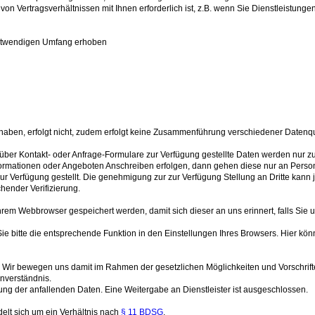
 von Vertragsverhältnissen mit Ihnen erforderlich ist, z.B. wenn Sie Dienstleistungen
notwendigen Umfang erhoben
haben, erfolgt nicht, zudem erfolgt keine Zusammenführung verschiedener Datenqu
über Kontakt- oder Anfrage-Formulare zur Verfügung gestellte Daten werden nur
mationen oder Angeboten Anschreiben erfolgen, dann gehen diese nur an Personen,
zur Verfügung gestellt. Die genehmigung zur zur Verfügung Stellung an Dritte kan
chender Verifizierung.
hrem Webbrowser gespeichert werden, damit sich dieser an uns erinnert, falls Si
ie bitte die entsprechende Funktion in den Einstellungen Ihres Browsers. Hier kön
Wir bewegen uns damit im Rahmen der gesetzlichen Möglichkeiten und Vorschrift
nverständnis.
ng der anfallenden Daten. Eine Weitergabe an Dienstleister ist ausgeschlossen.
elt sich um ein Verhältnis nach
§ 11 BDSG
.