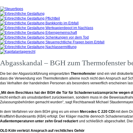
Abgasskandal – BGH zum Thermofenster be
Die bei der Abgasrückführung eingesetzten
Thermofenster
sind ein viel diskutie
dass die Verwendung von Thermofenstern alleine noch nicht den Anspruch auf Sc
das Verhalten der handelnden Personen als besonders verwerflich erscheinen las
„
Mit dem Beschluss hat der
BGH die Tür für Schadenersatzansprüche wegen de
nicht einfach als unsubstantiiert zurückweisen, sondern muss in die Beweisaufn
Zulassungsbehörden gemacht wurden“, sagt Rechtsanwalt Michael Staudenmayer
In dem Verfahren vor dem BGH ging es um einen
Mercedes C 220 CDI
mit dem Di
Kraftfahrt-Bundesamts (KBA) erfolgt. Der Kläger machte dennoch Schadenersat
Außentemperaturen unter zehn Grad reduziert
und schließlich abgeschaltet. Die
OLG Köln verletzt Anspruch auf rechtliches Gehör