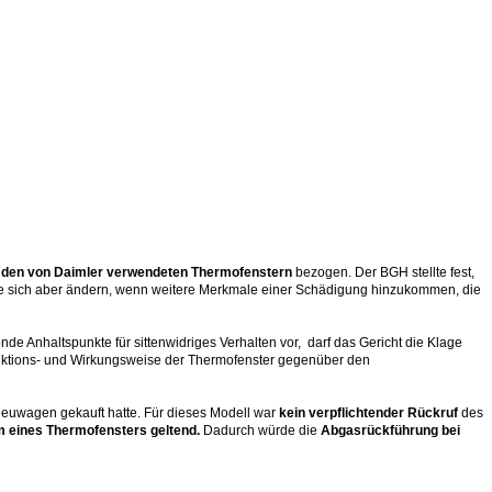
u den von Daimler verwendeten Thermofenstern
bezogen. Der BGH stellte fest,
ne sich aber ändern, wenn weitere Merkmale einer Schädigung hinzukommen, die
ende Anhaltspunkte für sittenwidriges Verhalten vor, darf das Gericht die Klage
Funktions- und Wirkungsweise der Thermofenster gegenüber den
Neuwagen gekauft hatte. Für dieses Modell war
kein verpflichtender Rückruf
des
m eines Thermofensters geltend.
Dadurch würde die
Abgasrückführung bei