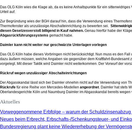
Das OLG Köln wies die Klage ab, da es keine Anhaltspunkte für ein sittenwidriges
Urteil auf.
Zur Begründung wies der BGH darauf hin, dass die Verwendung eines Thermofenste
Thermofenster als unzulässige Abschalteinrichtung zu bewerten sei.
Sittenwidrig
diesen Gesetzesverstoß billigend in Kauf nahmen.
Genau hierfür habe der Kläger
Abgasrückführungssystems
gemacht habe.
Daimler kann nicht weiter nur geschwärzte Unterlagen vorlegen
Das OLG Köln habe dieses Vorbringen nicht berücksichtigt. Nun muss es den Fall
dazu äußern müssen, welche Angaben sie gegenüber dem Kraftfahrt-Bundesamt zu
vorgelegt. Mit dieser Taktik wird Daimler nicht weiterkommen. Der Vorwurf der vor
Rückruf wegen unzulässiger Abschalteinrichtungen
Der Abgasskandal lässt sich bei Daimler ohnehin nicht auf die Verwendung von T
Rückrufe
für eine Reihe von Mercedes-Modellen
angeordnet
. Daimler hat stets 
Oberlandesgerichte Köln und Naumburg Daimler im Abgasskandal bereits wegen vors
Aktuelles
Vorweggenommene Erbfolge – warum der Schuldzinsenabzug 
Neues beim Erbrecht, Erbschafts-/Schenkungsteuer- und Ein
Bundesregierung plant keine Wiedererhebung der Vermögenst