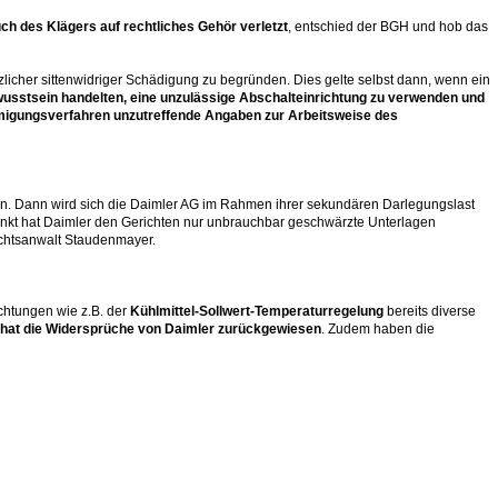
ch des Klägers auf rechtliches Gehör verletzt
, entschied der BGH und hob das
icher sittenwidriger Schädigung zu begründen. Dies gelte selbst dann, wenn ein
wusstsein handelten, eine unzulässige Abschalteinrichtung zu verwenden und
igungsverfahren unzutreffende Angaben zur Arbeitsweise des
en. Dann wird sich die Daimler AG im Rahmen ihrer sekundären Darlegungslast
kt hat Daimler den Gerichten nur unbrauchbar geschwärzte Unterlagen
Rechtsanwalt Staudenmayer.
chtungen wie z.B. der
Kühlmittel-Sollwert-Temperaturregelung
bereits diverse
hat die Widersprüche von Daimler zurückgewiesen
. Zudem haben die