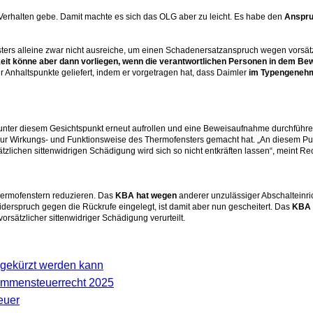
 Verhalten gebe. Damit machte es sich das OLG aber zu leicht. Es habe den
Anspru
rs alleine zwar nicht ausreiche, um einen Schadenersatzanspruch wegen vorsätzl
keit könne aber dann vorliegen, wenn die verantwortlichen Personen in dem Be
 Anhaltspunkte geliefert, indem er vorgetragen hat, dass Daimler
im Typengenehm
 unter diesem Gesichtspunkt erneut aufrollen und eine Beweisaufnahme durchführ
r Wirkungs- und Funktionsweise des Thermofensters gemacht hat. „An diesem Pun
sätzlichen sittenwidrigen Schädigung wird sich so nicht entkräften lassen“, meint 
hermofenstern reduzieren. Das
KBA hat wegen
anderer unzulässiger Abschalteinri
Widerspruch gegen die Rückrufe eingelegt, ist damit aber nun gescheitert. Das
KBA 
ätzlicher sittenwidriger Schädigung verurteilt.
gekürzt werden kann
kommensteuerrecht 2025
euer